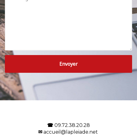
Envoyer
☎
09.72.38.20.28
✉
accueil@lapleiade.net